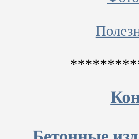
Полез
*********
Ко
Бетонные изд